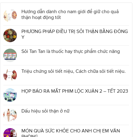
Hướng dẫn dành cho nam giới để giữ cho quả
thận hoạt động tốt
PHƯƠNG PHÁP ĐIỀU TRỊ SỎI THẬN BẰNG ĐÔNG
Y
Sỏi Tan Tan là thuốc hay thực phẩm chức năng
Triệu chứng sỏi tiết niệu, Cách chữa sỏi tiết niệu.
HỌP BÁO RA MẮT PHIM LỘC XUÂN 2 – TẾT 2023
Dấu hiệu sỏi thận ở nữ
MÓN QUÀ SỨC KHỎE CHO ANH CHỊ EM VĂN
PHÒNG