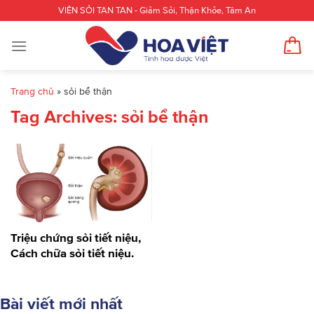
Skip
VIÊN SỎI TAN TAN - Giảm Sỏi, Thận Khỏe, Tâm An
to
content
Trang chủ
»
sỏi bể thận
Tag Archives:
sỏi bể thận
Triệu chứng sỏi tiết niệu,
Cách chữa sỏi tiết niệu.
Bài viết mới nhất