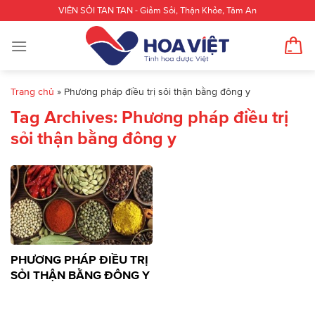
Skip
VIÊN SỎI TAN TAN - Giảm Sỏi, Thận Khỏe, Tâm An
to
content
Trang chủ
»
Phương pháp điều trị sỏi thận bằng đông y
Tag Archives:
Phương pháp điều trị
sỏi thận bằng đông y
PHƯƠNG PHÁP ĐIỀU TRỊ
SỎI THẬN BẰNG ĐÔNG Y